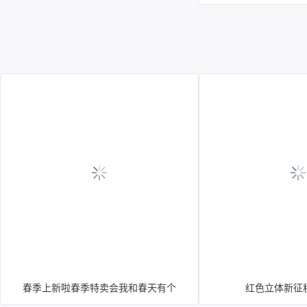
店铺促销送标签
小年纳福喜庆