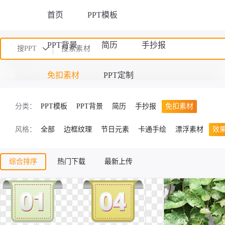
首页
PPT模板
PPT背景
简历
手抄报
搜PPT
免扣素材
PPT定制
分类：
PPT模板
PPT背景
简历
手抄报
免扣素材
风格：
全部
边框纹理
节日元素
卡通手绘
漂浮素材
效
综合排序
热门下载
最新上传