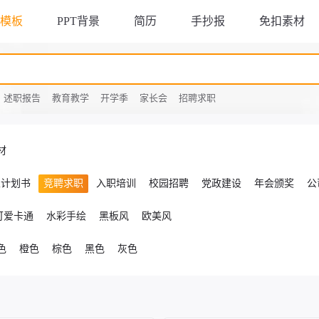
T模板
PPT背景
简历
手抄报
免扣素材
述职报告
教育教学
开学季
家长会
招聘求职
材
业计划书
竞聘求职
入职培训
校园招聘
党政建设
年会颁奖
公
可爱卡通
水彩手绘
黑板风
欧美风
色
橙色
棕色
黑色
灰色