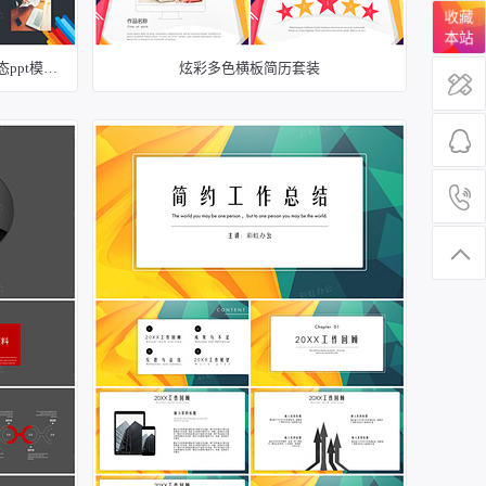
收藏
本站
岗位竞聘-炫彩商务岗位竞聘简历动态ppt模板4
炫彩多色横板简历套装