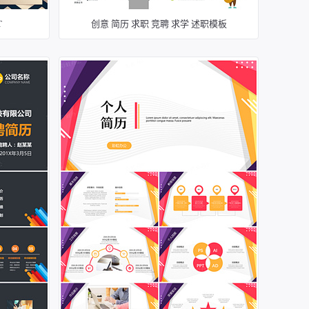
T
创意 简历 求职 竞聘 求学 述职模板