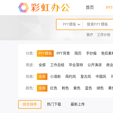
首页
PP
PPT模板
医疗
工作计划
分类：
PPT模板
PPT背景
简历
手抄报
免扣素
用途：
全部
工作总结
毕业答辩
公开演讲
商
风格：
全部
小清新
简约风
复古风
中国风
颜色：
全部
红色
粉色
紫色
蓝色
绿色
黄
综合排序
热门下载
最新上传