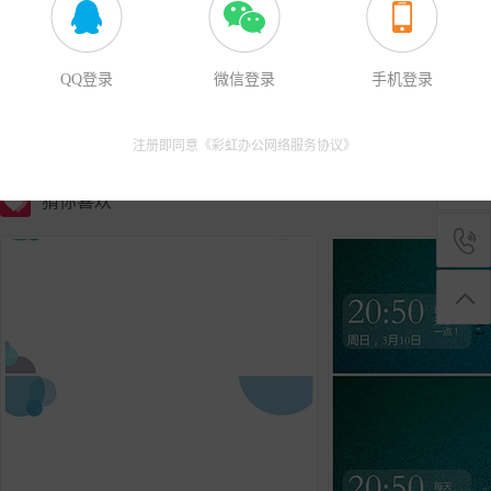
本作品内容为爱护大自然幻灯片背景， 格式为 docx， 大小748.4
收藏
改请在作品中右键图片并更换，文字修改请直接点击文字进行修改，
QQ登录
微信登录
手机登录
本站
注册即同意《
彩虹办公网络服务协议
》
猜你喜欢