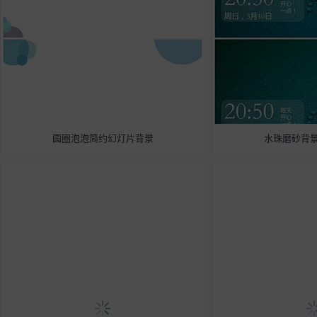
圆圈泡泡简约幻灯片背景
水珠磨砂背