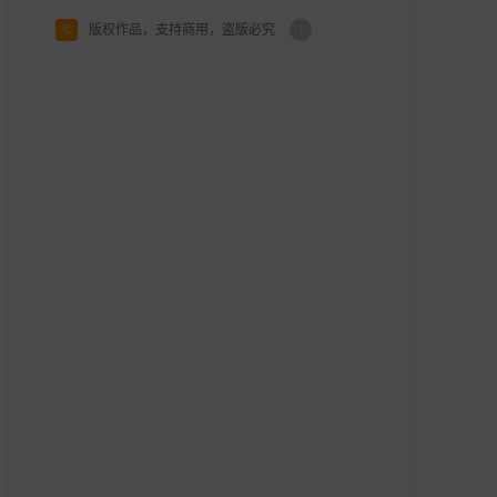
©
版权作品，支持商用，盗版必究
i