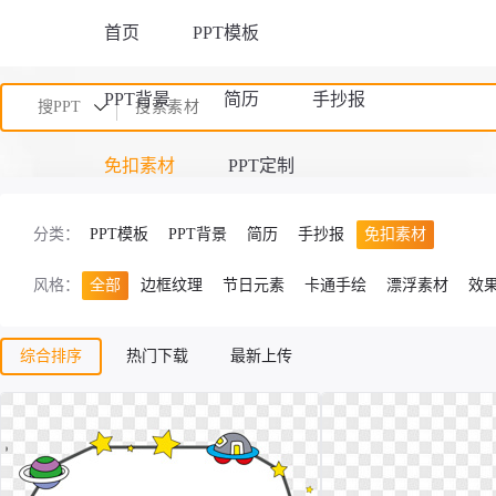
首页
PPT模板
PPT背景
简历
手抄报
搜PPT
免扣素材
PPT定制
分类：
PPT模板
PPT背景
简历
手抄报
免扣素材
风格：
全部
边框纹理
节日元素
卡通手绘
漂浮素材
效
综合排序
热门下载
最新上传