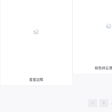
棕色祥云
星星边框
<
1