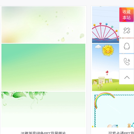
收藏
本站
淡雅渐变绿色PPT背景图片
可爱卡通PPT背