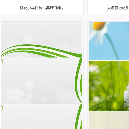
桃花小鸟拱桥古典PPT图片
大海航行帆船