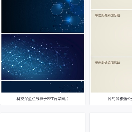
科技深蓝点线粒子PPT背景图片
简约淡雅蒲公英