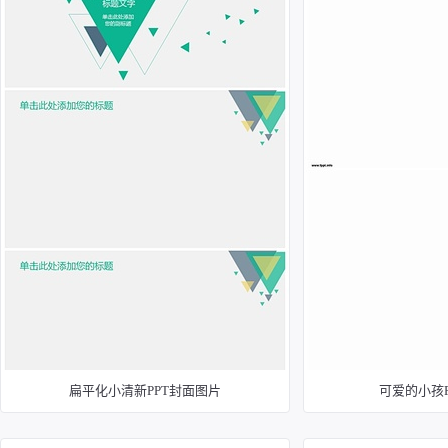
扁平化小清新PPT封面图片
可爱的小孩P