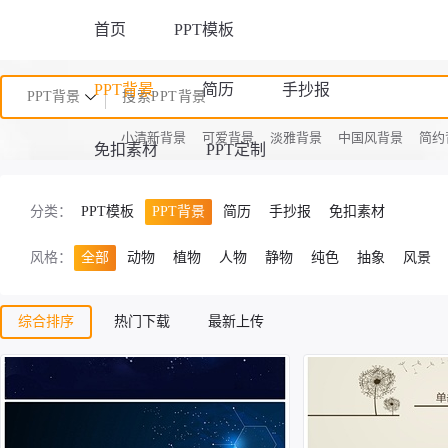
首页
PPT模板
PPT背景
简历
手抄报
PPT背景
小清新背景
可爱背景
淡雅背景
中国风背景
简约
免扣素材
PPT定制
分类：
PPT模板
PPT背景
简历
手抄报
免扣素材
风格：
全部
动物
植物
人物
静物
纯色
抽象
风景
综合排序
热门下载
最新上传